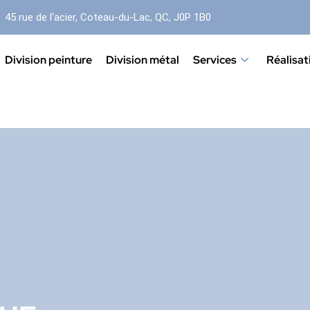
45 rue de l'acier, Coteau-du-Lac, QC, J0P 1B0
Division peinture
Division métal
Services
Réalisat