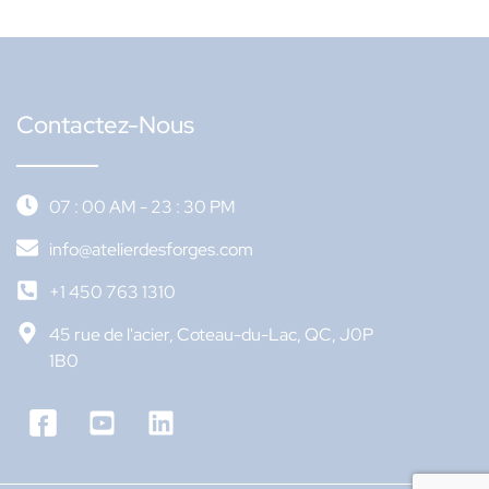
Contactez-Nous
07 : 00 AM - 23 : 30 PM
info@atelierdesforges.com
+1 450 763 1310
45 rue de l'acier, Coteau-du-Lac, QC, J0P
1B0